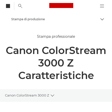
Canon Logo, back to
Stampa di produzione
Attiv
Canon
Stampa professionale
Soluzioni e servizi
Canon ColorStream
Prodotti per le aziende
3000 Z
Caratteristiche
Canon ColorStream 3000 Z
Toggle breadcrumbs
Panoramica