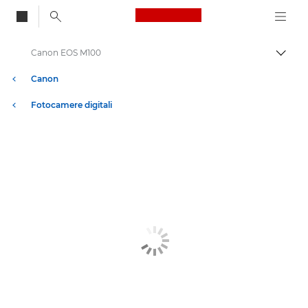
Canon Logo, back to
Canon EOS M100
Attiv
Canon
Fotocamere digitali