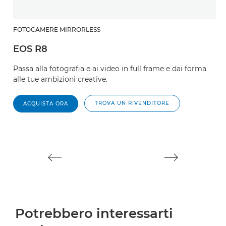
A
FOTOCAMERE MIRRORLESS
EOS R8
S
e
Passa alla fotografia e ai video in full frame e dai forma
Qu
alle tue ambizioni creative.
e 
V
TROVA UN RIVENDITORE
ACQUISTA ORA
V
Potrebbero interessarti