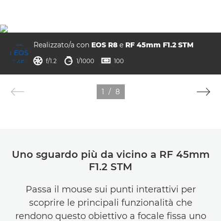
Realizzato/a con
EOS R8
e
RF 45mm F1.2 STM
apertura
velocità otturatore
ISO



f/1.2
1/1000
100
1
/
8
Uno sguardo più da vicino a RF 45mm
F1.2 STM
Passa il mouse sui punti interattivi per
scoprire le principali funzionalità che
rendono questo obiettivo a focale fissa uno