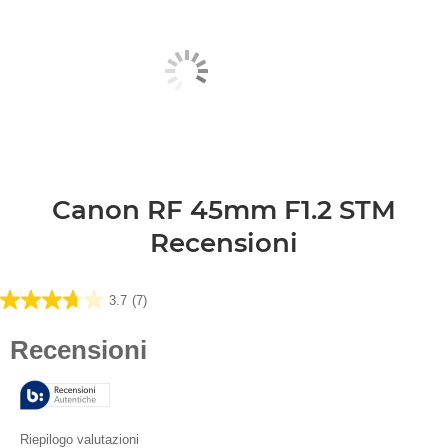
Canon RF 45mm F1.2 STM
Recensioni
3.7
(7)
3.7
su
5
stelle.
7
recensioni