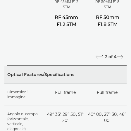
RF 45MM F1.2
RF 50MM F1.8
STM
STM
RF 45mm
RF 50mm
F1.2 STM
F1.8 STM
1-2
of
4
Optical Features/Specifications
Dimensioni
Full frame
Full frame
immagine
Angolo di campo
49° 35', 29° 50', 51°
40° 00', 27° 30', 46°
(orizzontale,
20'
00'
verticale,
diagonale)