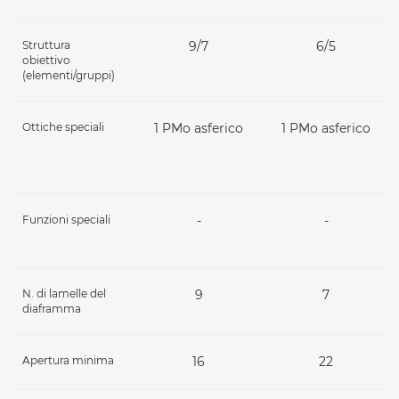
Struttura
9/7
6/5
obiettivo
(elementi/gruppi)
Ottiche speciali
1 PMo asferico
1 PMo asferico
Funzioni speciali
-
-
N. di lamelle del
9
7
diaframma
Apertura minima
16
22