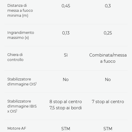
Distanza di
0,45
0,3
messa a fuoco
minima (m)
Ingrandimento
0,13
0,25
massimo (x)
Ghiera di
Sì
Combinata/messa
controllo
a fuoco
Stabilizzatore
No
No
1
d'immagine OIS
Stabilizzatore
8 stop al centro
7 stop al centro
d'immagine IBIS
7,5 stop ai bordi
1
x OIS
Motore AF
STM
STM