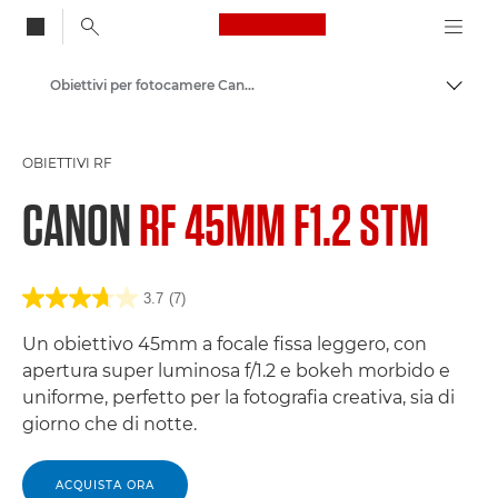
Canon Logo, back to
Obiettivi per fotocamere Canon
Attiv
Canon
OBIETTIVI RF
CANON
RF 45MM F1.2 STM
3.7
(7)
Un obiettivo 45mm a focale fissa leggero, con
apertura super luminosa f/1.2 e bokeh morbido e
uniforme, perfetto per la fotografia creativa, sia di
giorno che di notte.
ACQUISTA ORA