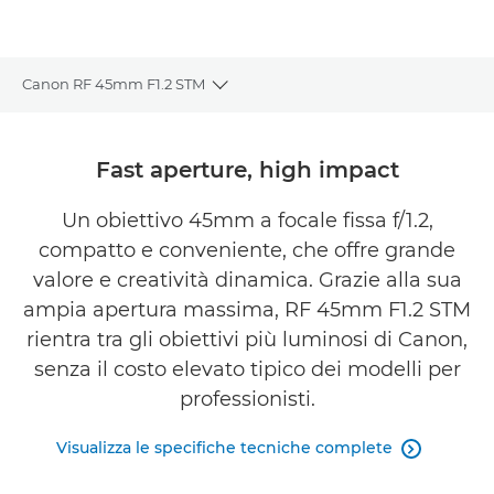
Canon RF 45mm F1.2 STM
Toggle breadcrumbs
Panoramica
Fast aperture, high impact
Caratteristiche
Un obiettivo 45mm a focale fissa f/1.2,
compatto e conveniente, che offre grande
Galleria
valore e creatività dinamica. Grazie alla sua
Recensioni
ampia apertura massima, RF 45mm F1.2 STM
rientra tra gli obiettivi più luminosi di Canon,
Supporto
senza il costo elevato tipico dei modelli per
professionisti.
TROVA UN RIVENDITORE
Visualizza le specifiche tecniche complete
