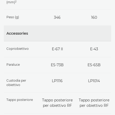
2
(mm)
Peso (g)
346
160
Accessories
Copriobiettivo
E-67 II
E-43
Paraluce
ES-73B
ES-65B
Custodia per
LP1116
LP1014
obiettivo
Tappo posteriore
Tappo posteriore
Tappo posteriore
per obiettivo RF
per obiettivo RF