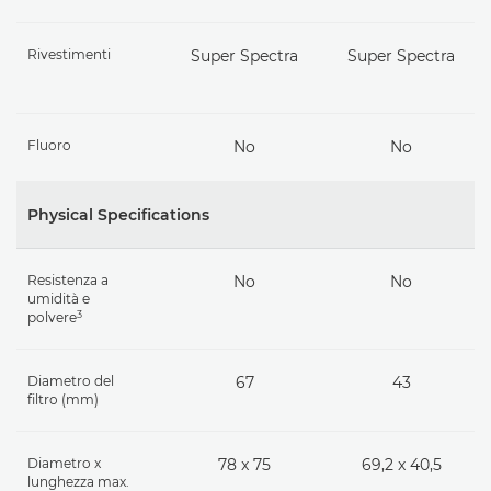
Rivestimenti
Super Spectra
Super Spectra
Fluoro
No
No
Physical Specifications
Resistenza a
No
No
umidità e
3
polvere
Diametro del
67
43
filtro (mm)
Diametro x
78 x 75
69,2 x 40,5
lunghezza max.