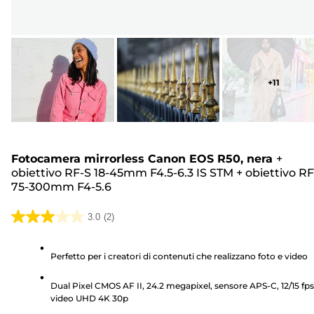
+
11
Fotocamera mirrorless Canon EOS R50, nera
+
obiettivo RF-S 18-45mm F4.5-6.3 IS STM
+
obiettivo RF
75-300mm F4-5.6
3.0
(2)
3.0
su
Perfetto per i creatori di contenuti che realizzano foto e video
5
stelle.
Dual Pixel CMOS AF II, 24.2 megapixel, sensore APS-C, 12/15 fps
2
video UHD 4K 30p
recensioni