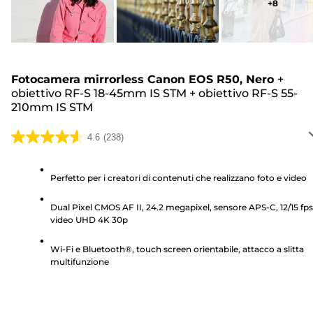
+
8
Fotocamera mirrorless Canon EOS R50, Nero
+
obiettivo RF-S 18-45mm IS STM
+
obiettivo RF-S 55-
210mm IS STM
4.6
(238)
4.6
su
5
Perfetto per i creatori di contenuti che realizzano foto e video
stelle.
Dual Pixel CMOS AF II, 24.2 megapixel, sensore APS-C, 12/15 fps
238
video UHD 4K 30p
recensioni
Wi-Fi e Bluetooth®, touch screen orientabile, attacco a slitta
multifunzione