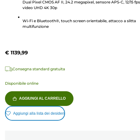
Dual Pixel CMOS AF II, 24.2 megapixel, sensore APS-C, 12/15 fps
236
video UHD 4K 30p
recensioni
Wi-Fi e Bluetooth®, touch screen orientabile, attacco a slitta
multifunzione
€ 1139,99
Consegna standard gratuita
Disponibile online
AGGIUNGI AL CARRELLO
Aggiungi alla lista dei desideri