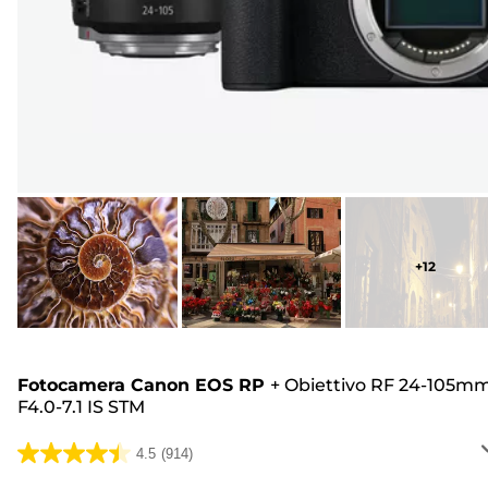
+
12
Fotocamera Canon EOS RP
+
Obiettivo RF 24-105m
F4.0-7.1 IS STM
4.5
(914)
4.5