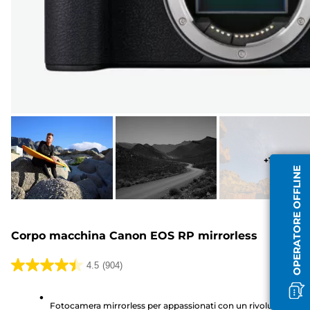
+
13
OPERATORE OFFLINE
Corpo macchina Canon EOS RP mirrorless
4.5
(904)
4.5
su
5
Fotocamera mirrorless per appassionati con un rivoluzionario