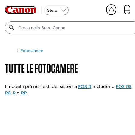
Store
Fotocamere
Tutte le fotocamere
I modelli più richiesti del sistema
EOS R
includono
EOS R5
,
R6
,
R
e
RP
.