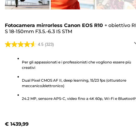
Fotocamera mirrorless Canon EOS R10
+
obiettivo R
S 18-150mm F3.5.-6.3 IS STM
4.5
(323)
4.5
su
5
Per gli appassionati e i professionisti che vogliono essere più
creativi
stelle.
323
Dual Pixel CMOS AF II, deep learning, 15/23 fps (otturatore
recensioni
meccanico/elettronico)
24.2 MP, sensore APS-C, video fino a 4K 60p, Wi-Fi e Bluetoot
€ 1439,99