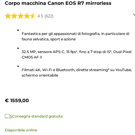
Corpo macchina Canon EOS R7 mirrorless
4.5
(622)
4.5
su
5
Fantastica per gli appassionati di fotografia, in particolare di
fauna selvatica, sport e azione
stelle.
622
32.5 MP, sensore APS-C, 15 fps¹, fino a 7 stop di IS², Dual Pixel
recensioni
CMOS AF II
Filmati 4K, Wi-Fi e Bluetooth, dirette streaming³ su YouTube,
schermo orientabile
€ 1559,00
Consegna standard gratuita
Disponibile online