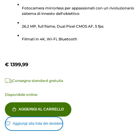
su
5
Fotocamera mirrorless per appassionati con un rivoluzionario
sistema di innesto dell'obiettivo
stelle.
914
26.2 MP, full frame, Dual Pixel CMOS AF, 5 fps
recensioni
Filmati in 4K, Wi-Fi, Bluetooth
€ 1399,99
Consegna standard gratuita
Disponibile online
AGGIUNGI AL CARRELLO
Aggiungi alla lista dei desideri