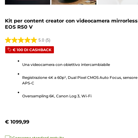
Kit per content creator con videocamera mirrorless
EOS R50 V
5.0
(5)
5.0
€ 100 DI CASHBACK
su
5
Una videocamera con obiettivo intercambiabile
stelle.
5
Registrazione 4K a 60p¹, Dual Pixel CMOS Auto Focus, sensore
recensioni
APS-C
Oversampling 6K, Canon Log 3, Wi-Fi
€ 1099,99
Consegna standard gratuita