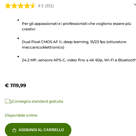
4.5
(331)
4.5
su
5
Per gli appassionati e i professionisti che vogliono essere più
creativi
stelle.
331
Dual Pixel CMOS AF II, deep learning, 15/23 fps (otturatore
recensioni
meccanico/elettronico)
24.2 MP, sensore APS-C, video fino a 4K 60p, Wi-Fi e Bluetoot
€ 1119,99
Consegna standard gratuita
Disponibile online
AGGIUNGI AL CARRELLO