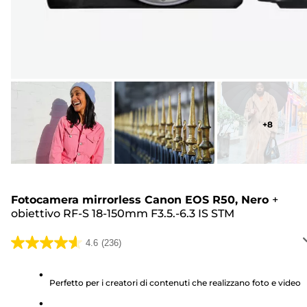
+
8
Fotocamera mirrorless Canon EOS R50, Nero
+
obiettivo RF-S 18-150mm F3.5.-6.3 IS STM
4.6
(236)
4.6
su
5
Perfetto per i creatori di contenuti che realizzano foto e video
stelle.