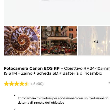
+
12
Fotocamera Canon EOS RP
+
Obiettivo RF 24-105m
IS STM
+
Zaino
+
Scheda SD
+
Batteria di ricambio
4.5
(902)
4.5
su
5
Fotocamera mirrorless per appassionati con un rivoluzionario
sistema di innesto dell'obiettivo
stelle.