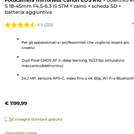
Fotocamera mirrorless Canon EOS R10
+
obiettivo R
S 18-45mm F4.5-6.3 IS STM
+
zaino
+
scheda SD
+
batteria aggiuntiva
4.5
(320)
4.5
su
5
Per gli appassionati e i professionisti che vogliono essere più
creativi
stelle.
320
Dual Pixel CMOS AF II, deep learning, 15/23 fps (otturatore
recensioni
meccanico/elettronico)
24.2 MP, sensore APS-C, video fino a 4K 60p, Wi-Fi e Bluetoot
€ 1199,99
Consegna standard gratuita
Disponibile online