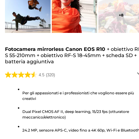
+
8
Fotocamera mirrorless Canon EOS R10
+
obiettivo R
S 55-210mm
+
obiettivo RF-S 18-45mm
+
scheda SD
+
batteria aggiuntiva
4.5
(320)
4.5
su
5
Per gli appassionati e i professionisti che vogliono essere più
creativi
stelle.
320
Dual Pixel CMOS AF II, deep learning, 15/23 fps (otturatore
recensioni
meccanico/elettronico)
24.2 MP, sensore APS-C, video fino a 4K 60p, Wi-Fi e Bluetoot