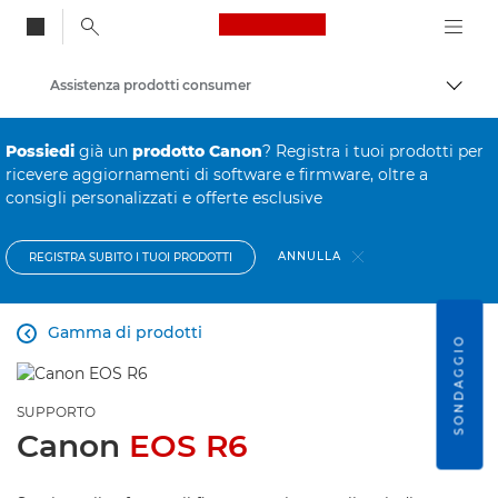
Canon Logo, back to
Assistenza prodotti consumer
Attiv
Canon
Possiedi
già un
prodotto Canon
? Registra i tuoi prodotti per
ricevere aggiornamenti di software e firmware, oltre a
consigli personalizzati e offerte esclusive
ANNULLA
REGISTRA SUBITO I TUOI PRODOTTI
Gamma di prodotti

SONDAGGIO
SUPPORTO
Canon
EOS R6