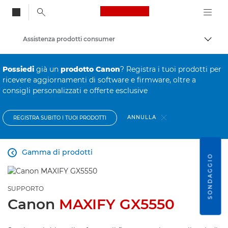
Canon Logo, back to
Assistenza prodotti consumer
Attiv
Canon
Possiedi
già un
prodotto Canon
? Registra i tuoi prodotti per
ricevere aggiornamenti di software e firmware, oltre a
consigli personalizzati e offerte esclusive
ANNULLA
REGISTRA SUBITO I TUOI PRODOTTI
Gamma di prodotti

SONDAGGIO
SUPPORTO
Canon
MAXIFY GX5550