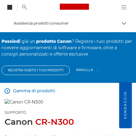
Canon Logo, back to
Assistenza prodotti consumer
Attiv
Canon
Possiedi
già un
prodotto Canon
? Registra i tuoi prodotti per
ricevere aggiornamenti di software e firmware, oltre a
consigli personalizzati e offerte esclusive
ANNULLA
REGISTRA SUBITO I TUOI PRODOTTI
Gamma di prodotti

SONDAGGIO
SUPPORTO
Canon
CR-N300