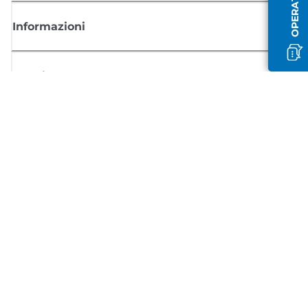
Informazioni
Acquisto
Registrati per ricevere le news di Canon
Ricevi aggiornamenti regolari via mail su nuovi prodotti, consigli utili e
offerte
REGISTRATI ORA
Condizioni di vendita
Politica Sulla Riservatezza
Informazioni sui cookie
Impostazioni dei cookie