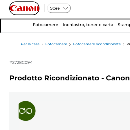
Store
Fotocamere
Inchiostro, toner e carta
Stamp
Per la casa
Fotocamere
Fotocamere ricondizionate
P
#
2728C094
Prodotto Ricondizionato - Cano