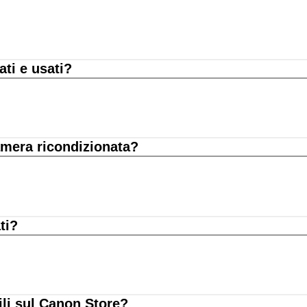
ati e usati?
amera ricondizionata?
ti?
ili sul Canon Store?