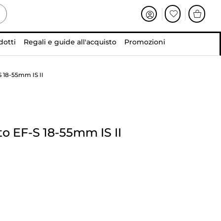
dotti
Regali e guide all'acquisto
Promozioni
 18-55mm IS II
to EF-S 18-55mm IS II