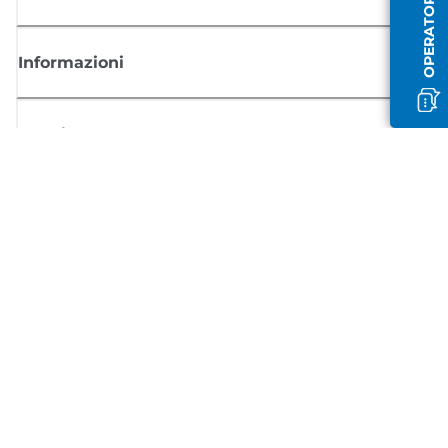
Informazioni
Acquisto
Registrati per ricevere le news di Canon
Ricevi aggiornamenti regolari via mail su nuovi prodotti, consigli utili e
offerte
REGISTRATI ORA
Condizioni di vendita
Politica Sulla Riservatezza
Informazioni sui cookie
Impostazioni dei cookie