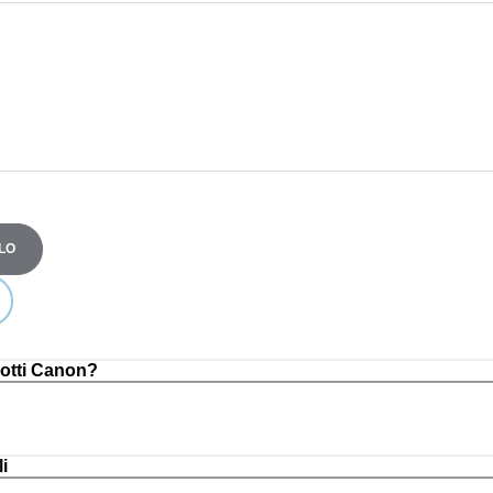
LO
otti Canon?
i