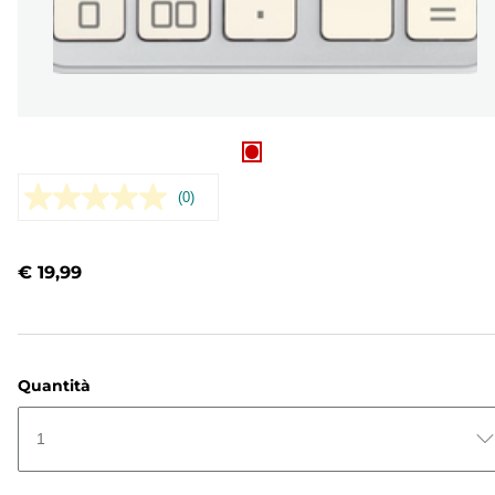
(0)
Nessuna
valutazione.
Stesso
link
€ 19,99
alla
pagina.
Quantità
1