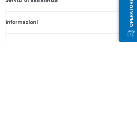
OPERATORE OFFLINE
Servizi di assistenza
Informazioni
Acquisto
Registrati per ricevere le news di Canon
Ricevi aggiornamenti regolari via mail su nuovi prodotti, consigli utili e
offerte
REGISTRATI ORA
Condizioni di vendita
Politica Sulla Riservatezza
Informazioni sui cookie
Impostazioni dei cookie