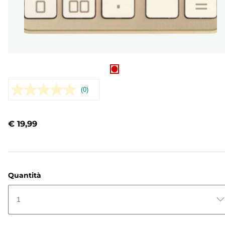
(0)
Nessuna
valutazione.
Stesso
link
€ 19,99
alla
pagina.
Quantità
1