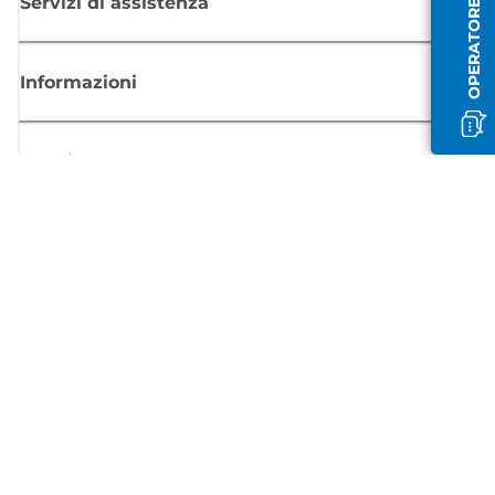
OPERATORE OFFLINE
Servizi di assistenza
Informazioni
Acquisto
Registrati per ricevere le news di Canon
Ricevi aggiornamenti regolari via mail su nuovi prodotti, consigli utili e
offerte
REGISTRATI ORA
Condizioni di vendita
Politica Sulla Riservatezza
Informazioni sui cookie
Impostazioni dei cookie