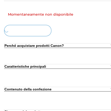
Momentaneamente non disponibile
oading...
Perché acquistare prodotti Canon?
Caratteristiche principali
Contenuto della confezione