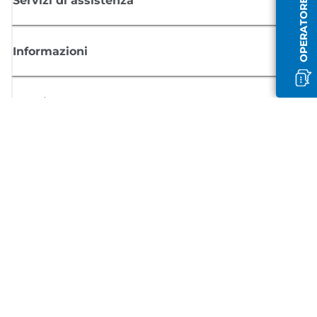
OPERATORE OFFLINE
Servizi di assistenza
Informazioni
Acquisto
Registrati per ricevere le news di Canon
Ricevi aggiornamenti regolari via mail su nuovi prodotti, consigli utili e
offerte
REGISTRATI ORA
Condizioni di vendita
Politica Sulla Riservatezza
Informazioni sui cookie
Impostazioni dei cookie