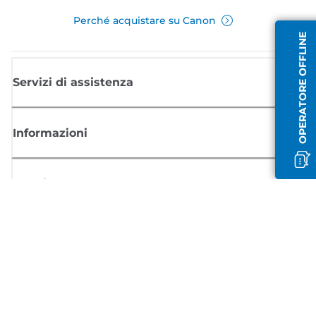
Perché acquistare su Canon
OPERATORE OFFLINE
Servizi di assistenza
Informazioni
Acquisto
Registrati per ricevere le news di Canon
Ricevi aggiornamenti regolari via mail su nuovi prodotti, consigli utili e
offerte
REGISTRATI ORA