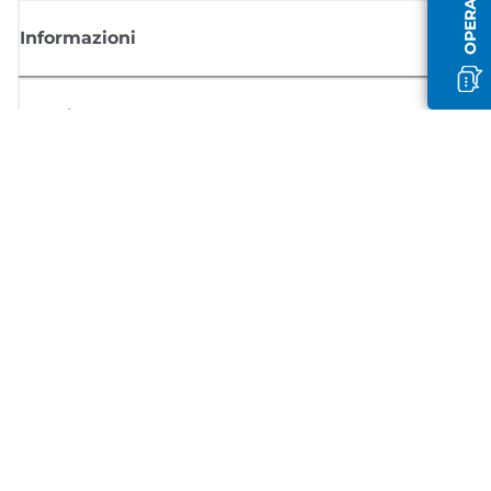
Informazioni
Acquisto
Registrati per ricevere le news di Canon
Ricevi aggiornamenti regolari via mail su nuovi prodotti, consigli utili e
offerte
REGISTRATI ORA
Condizioni di vendita
Politica Sulla Riservatezza
Informazioni sui cookie
Impostazioni dei cookie