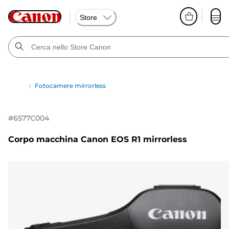
Store
Fotocamere mirrorless
#
6577C004
Corpo macchina Canon EOS R1 mirrorless