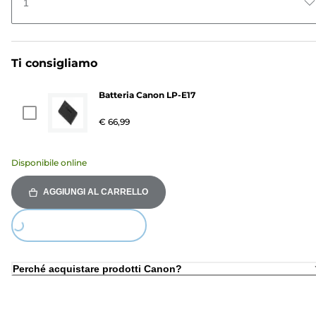
1
Ti consigliamo
Batteria Canon LP-E17
€ 66,99
Disponibile online
AGGIUNGI AL CARRELLO
ding...
Perché acquistare prodotti Canon?