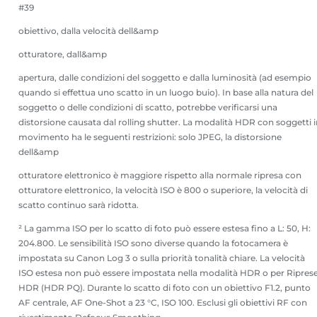
#39
obiettivo, dalla velocità dell&amp
otturatore, dall&amp
apertura, dalle condizioni del soggetto e dalla luminosità (ad esempio
quando si effettua uno scatto in un luogo buio). In base alla natura del
soggetto o delle condizioni di scatto, potrebbe verificarsi una
distorsione causata dal rolling shutter. La modalità HDR con soggetti 
movimento ha le seguenti restrizioni: solo JPEG, la distorsione
dell&amp
otturatore elettronico è maggiore rispetto alla normale ripresa con
otturatore elettronico, la velocità ISO è 800 o superiore, la velocità di
scatto continuo sarà ridotta.
² La gamma ISO per lo scatto di foto può essere estesa fino a L: 50, H:
204.800. Le sensibilità ISO sono diverse quando la fotocamera è
impostata su Canon Log 3 o sulla priorità tonalità chiare. La velocità
ISO estesa non può essere impostata nella modalità HDR o per Ripres
HDR (HDR PQ). Durante lo scatto di foto con un obiettivo F1.2, punto
AF centrale, AF One-Shot a 23 °C, ISO 100. Esclusi gli obiettivi RF con