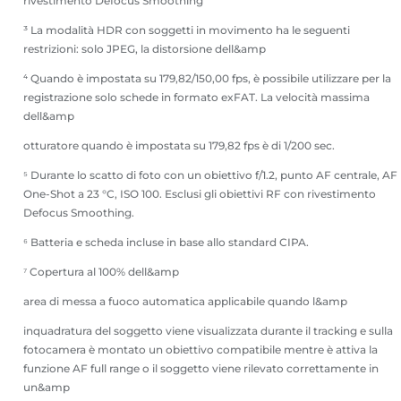
rivestimento Defocus Smoothing
³ La modalità HDR con soggetti in movimento ha le seguenti
restrizioni: solo JPEG, la distorsione dell&amp
⁴ Quando è impostata su 179,82/150,00 fps, è possibile utilizzare per la
registrazione solo schede in formato exFAT. La velocità massima
dell&amp
otturatore quando è impostata su 179,82 fps è di 1/200 sec.
⁵ Durante lo scatto di foto con un obiettivo f/1.2, punto AF centrale, AF
One-Shot a 23 °C, ISO 100. Esclusi gli obiettivi RF con rivestimento
Defocus Smoothing.
⁶ Batteria e scheda incluse in base allo standard CIPA.
⁷ Copertura al 100% dell&amp
area di messa a fuoco automatica applicabile quando l&amp
inquadratura del soggetto viene visualizzata durante il tracking e sulla
fotocamera è montato un obiettivo compatibile mentre è attiva la
funzione AF full range o il soggetto viene rilevato correttamente in
un&amp