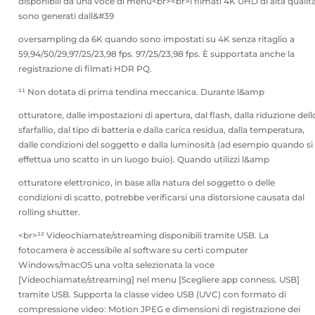
disponibili da una voce di menu<br><br>i filmati 4K UHD di alta qualit
sono generati dall&#39
oversampling da 6K quando sono impostati su 4K senza ritaglio a
59,94/50/29,97/25/23,98 fps. 97/25/23,98 fps. È supportata anche la
registrazione di filmati HDR PQ.
¹¹ Non dotata di prima tendina meccanica. Durante l&amp
otturatore, dalle impostazioni di apertura, dal flash, dalla riduzione dell
sfarfallio, dal tipo di batteria e dalla carica residua, dalla temperatura,
dalle condizioni del soggetto e dalla luminosità (ad esempio quando si
effettua uno scatto in un luogo buio). Quando utilizzi l&amp
otturatore elettronico, in base alla natura del soggetto o delle
condizioni di scatto, potrebbe verificarsi una distorsione causata dal
rolling shutter.
<br>¹² Videochiamate/streaming disponibili tramite USB. La
fotocamera è accessibile al software su certi computer
Windows/macOS una volta selezionata la voce
[Videochiamate/streaming] nel menu [Scegliere app conness. USB]
tramite USB. Supporta la classe video USB (UVC) con formato di
compressione video: Motion JPEG e dimensioni di registrazione dei