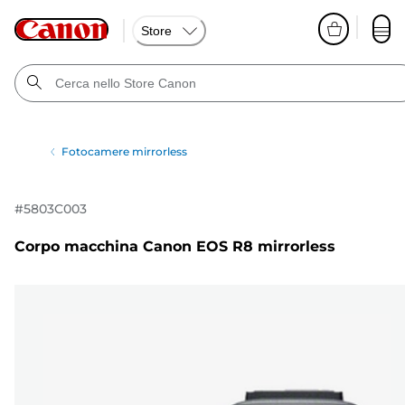
Store
Fotocamere mirrorless
#
5803C003
Corpo macchina Canon EOS R8 mirrorless