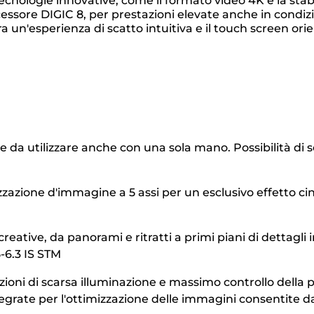
nologie innovative, come il formato video 4K e la stabil
ssore DIGIC 8, per prestazioni elevate anche in condizio
ra un'esperienza di scatto intuitiva e il touch screen o
a utilizzare anche con una sola mano. Possibilità di sc
izzazione d'immagine a 5 assi per un esclusivo effetto cine
eative, da panorami e ritratti a primi piani di dettagli 
-6.3 IS STM
dizioni di scarsa illuminazione e massimo controllo dell
tegrate per l'ottimizzazione delle immagini consentite d