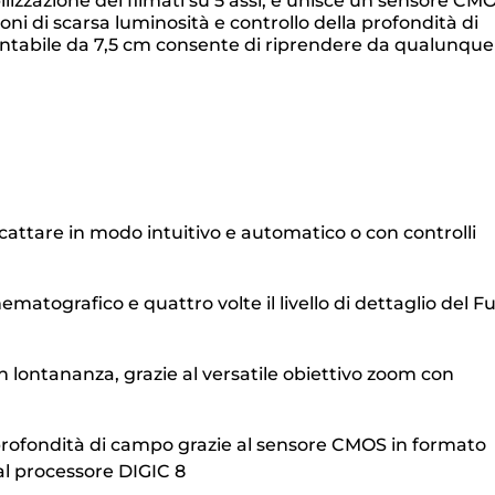
izzazione dei filmati su 5 assi, e unisce un sensore CMO
ni di scarsa luminosità e controllo della profondità di
rientabile da 7,5 cm consente di riprendere da qualunque
attare in modo intuitivo e automatico o con controlli
matografico e quattro volte il livello di dettaglio del Fu
in lontananza, grazie al versatile obiettivo zoom con
a profondità di campo grazie al sensore CMOS in formato
al processore DIGIC 8