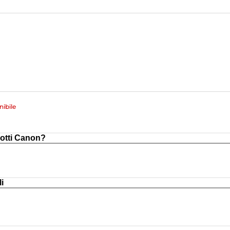
ibile
otti Canon?
i