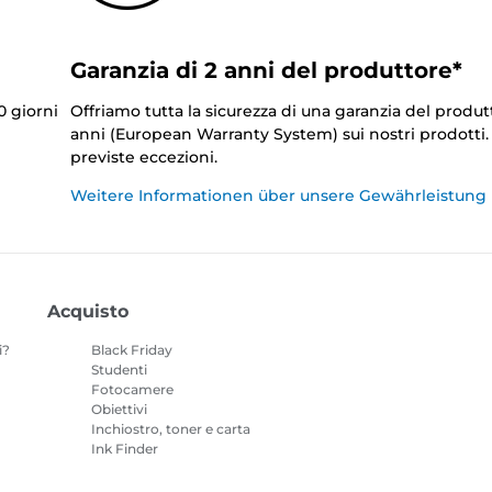
Garanzia di 2 anni del produttore*
0 giorni
Offriamo tutta la sicurezza di una garanzia del produt
anni (European Warranty System) sui nostri prodotti
previste eccezioni.
Weitere Informationen über unsere Gewährleistung
Acquisto
i?
Black Friday
Studenti
Fotocamere
Obiettivi
Inchiostro, toner e carta
Ink Finder
Stampanti
o
Videocamere