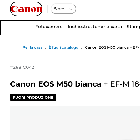
Store
Fotocamere
Inchiostro, toner e carta
Stamp
Per la casa
È fuori catalogo
Canon EOS M50 bianca + EF-
#
2681C042
Canon EOS M50 bianca
+
EF-M 18
FUORI PRODUZIONE