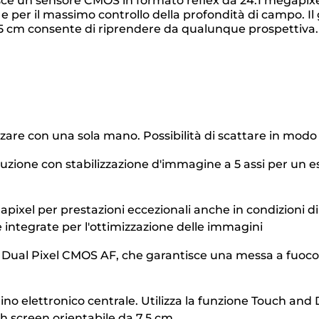
e un sensore CMOS in formato reflex da 24.1 megapixel
 e per il massimo controllo della profondità di campo. I
 7,5 cm consente di riprendere da qualunque prospettiva.
are con una sola mano. Possibilità di scattare in modo 
luzione con stabilizzazione d'immagine a 5 assi per un esc
ixel per prestazioni eccezionali anche in condizioni di
 integrate per l'ottimizzazione delle immagini
ia Dual Pixel CMOS AF, che garantisce una messa a fuoco
ino elettronico centrale. Utilizza la funzione Touch and 
uch screen orientabile da 7,5 cm