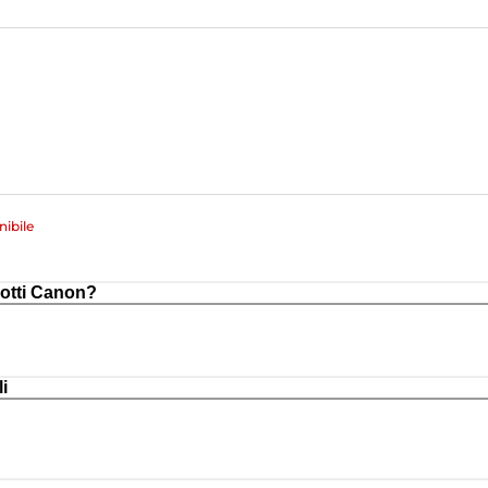
ibile
otti Canon?
i