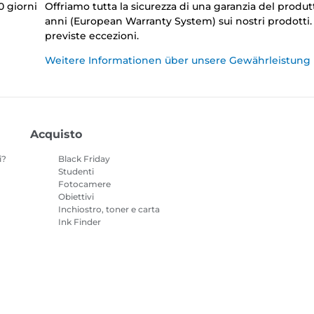
0 giorni
Offriamo tutta la sicurezza di una garanzia del produt
anni (European Warranty System) sui nostri prodotti
previste eccezioni.
Weitere Informationen über unsere Gewährleistung
Acquisto
i?
Black Friday
Studenti
Fotocamere
Obiettivi
Inchiostro, toner e carta
Ink Finder
Stampanti
o
Videocamere
Accessori e
merchandising
I prodotti più venduti