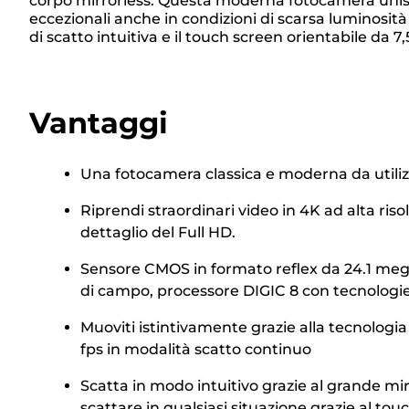
corpo mirrorless. Questa moderna fotocamera unisc
eccezionali anche in condizioni di scarsa luminosità
di scatto intuitiva e il touch screen orientabile da
Vantaggi
Una fotocamera classica e moderna da utilizz
Riprendi straordinari video in 4K ad alta riso
dettaglio del Full HD.
Sensore CMOS in formato reflex da 24.1 megap
di campo, processore DIGIC 8 con tecnologie
Muoviti istintivamente grazie alla tecnolog
fps in modalità scatto continuo
Scatta in modo intuitivo grazie al grande mir
scattare in qualsiasi situazione grazie al to