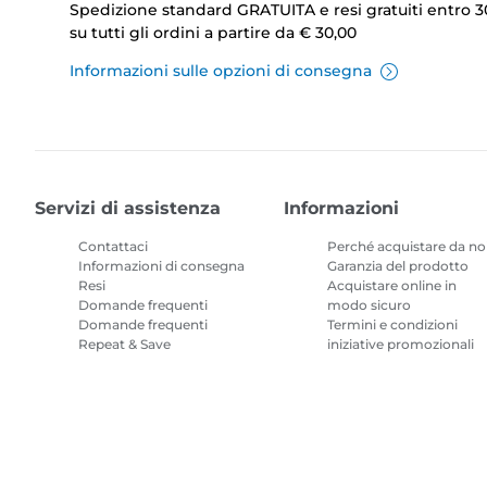
Spedizione standard GRATUITA e resi gratuiti entro 3
su tutti gli ordini a partire da € 30,00
Informazioni sulle opzioni di consegna
Servizi di assistenza
Informazioni
Contattaci
Perché acquistare da no
Informazioni di consegna
Garanzia del prodotto
Resi
Acquistare online in
Domande frequenti
modo sicuro
Domande frequenti
Termini e condizioni
Repeat & Save
iniziative promozionali
Termini e condizioni
Abbonamento inchiostr
per stampanti
Mappa del sito