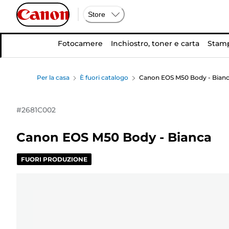
Store
Fotocamere
Inchiostro, toner e carta
Stamp
Per la casa
È fuori catalogo
Canon EOS M50 Body - Bian
#
2681C002
Canon EOS M50 Body - Bianca
FUORI PRODUZIONE