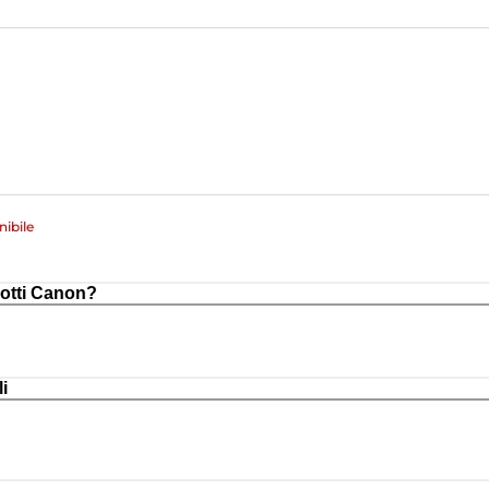
ibile
otti Canon?
i