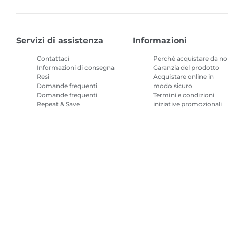
Servizi di assistenza
Informazioni
Contattaci
Perché acquistare da no
Informazioni di consegna
Garanzia del prodotto
Resi
Acquistare online in
Domande frequenti
modo sicuro
Domande frequenti
Termini e condizioni
Repeat & Save
iniziative promozionali
Termini e condizioni
Abbonamento inchiostr
per stampanti
Mappa del sito
Condizioni di vendita
Politica Sulla Riservatezza
Infor