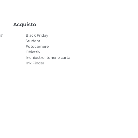
Acquisto
i?
Black Friday
Studenti
Fotocamere
Obiettivi
Inchiostro, toner e carta
Ink Finder
Stampanti
o
Videocamere
Accessori e
merchandising
I prodotti più venduti
mazioni sui cookie
Impostazioni dei cookie