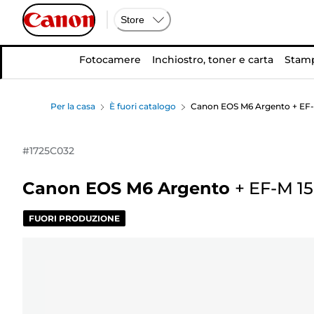
Store
Fotocamere
Inchiostro, toner e carta
Stamp
Per la casa
È fuori catalogo
Canon EOS M6 Argento + EF-
#
1725C032
Canon EOS M6 Argento
+
EF-M 1
FUORI PRODUZIONE