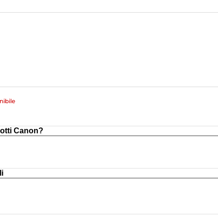
ibile
otti Canon?
i