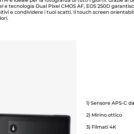
 è ideale per la fotografua di tutti i giorni. Grazie al
el e tecnologia Dual Pixel CMOS AF, EOS 250D garantisce 
tivi e condividere i tuoi scatti. Il touch screen orienta
ori.
1) Sensore APS-C da
2) Mirino ottico
3) Filmati 4K