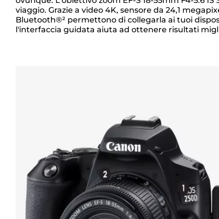
Panoramica
ovunque. L'obiettivo zoom EF-S 18-55mm F4-5.6 IS STM
viaggio. Grazie a video 4K, sensore da 24,1 megapix
Bluetooth®² permettono di collegarla ai tuoi disposi
l'interfaccia guidata aiuta ad ottenere risultati migli