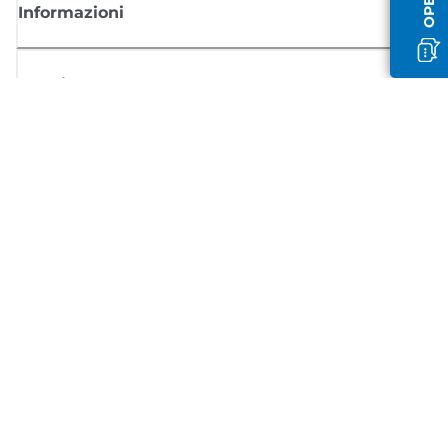
Informazioni
Acquisto
Registrati per ricevere le news di Canon
Ricevi aggiornamenti regolari via mail su nuovi prodotti, consigli utili e
offerte
REGISTRATI ORA
Condizioni di vendita
Politica Sulla Riservatezza
Informazioni sui cookie
Impostazioni dei cookie