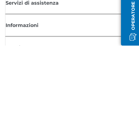
OPERATORE OFFLINE
Servizi di assistenza
Informazioni
Acquisto
Registrati per ricevere le news di Canon
Ricevi aggiornamenti regolari via mail su nuovi prodotti, consigli utili e
offerte
REGISTRATI ORA
Condizioni di vendita
Politica Sulla Riservatezza