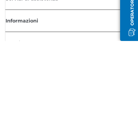
OPERATORE OFFLINE
Informazioni
Acquisto
Registrati per ricevere le news di Canon
Ricevi aggiornamenti regolari via mail su nuovi prodotti, consigli utili e
offerte
REGISTRATI ORA
Condizioni di vendita
Politica Sulla Riservatezza
Informazioni sui cookie
Impostazioni dei cookie