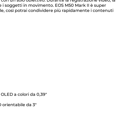
con un solo obiettivo. Durante la registrazione video, la
e i soggetti in movimento. EOS M50 Mark II è super
le, così potrai condividere più rapidamente i contenuti
o OLED a colori da 0,39"
 orientabile da 3"