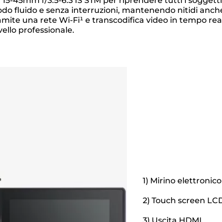
15-45mm f/3.5-6.3 IS STM per riprendere tutti i soggetti 
do fluido e senza interruzioni, mantenendo nitidi anch
mite una rete Wi-Fi¹ e transcodifica video in tempo rea
vello professionale.
1) Mirino elettronic
2) Touch screen LCD
3) Uscita HDMI