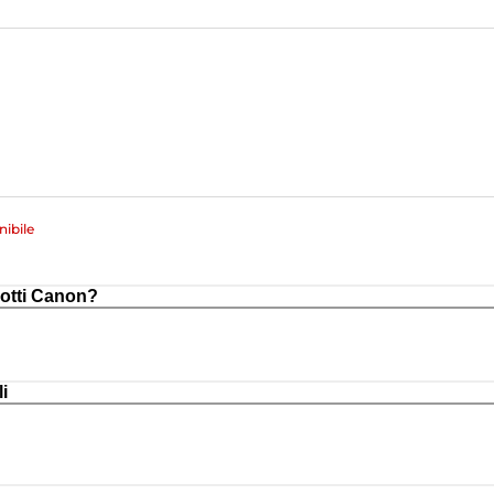
ibile
otti Canon?
i