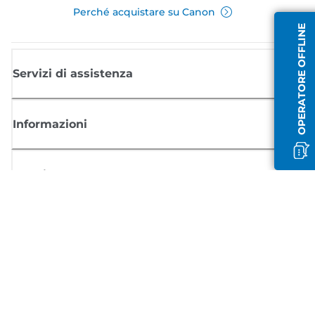
Perché acquistare su Canon
OPERATORE OFFLINE
Servizi di assistenza
Informazioni
Acquisto
Registrati per ricevere le news di Canon
Ricevi aggiornamenti regolari via mail su nuovi prodotti, consigli utili e
offerte
REGISTRATI ORA