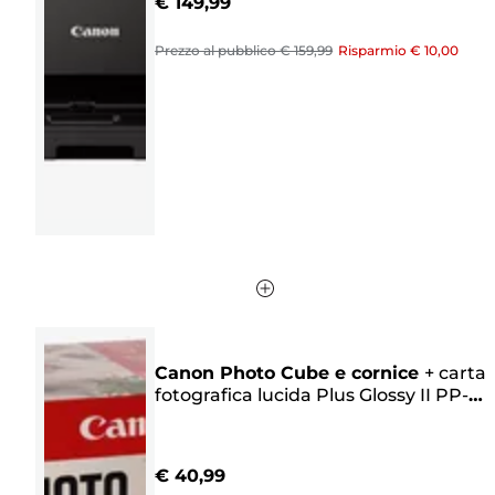
€ 149,99
5
stelle.
Prezzo al pubblico
€ 159,99
Risparmio
€ 10,00
157
recensioni
Canon Photo Cube e cornice
+
carta
fotografica lucida Plus Glossy II PP-
201 da 5"x5" (40 fogli) - Pacchetto
creativo, rosa
€ 40,99