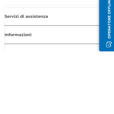
OPERATORE OFFLINE
Servizi di assistenza
Informazioni
Acquisto
Registrati per ricevere le news di Canon
Ricevi aggiornamenti regolari via mail su nuovi prodotti, consigli utili e
offerte
REGISTRATI ORA