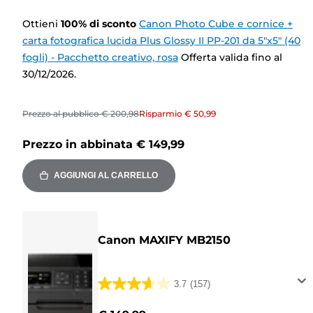
Ottieni
100
%
di sconto
Canon Photo Cube e cornice +
carta fotografica lucida Plus Glossy II PP-201 da 5"x5" (40
fogli) - Pacchetto creativo, rosa
Offerta valida fino al
30/12/2026.
Prezzo al pubblico
€ 200,98
Risparmio
€ 50,99
Prezzo in abbinata
€ 149,99
AGGIUNGI AL CARRELLO
Canon MAXIFY MB2150
3.7
(157)
3.7
su