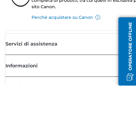
completa di prodotti, tra cui quelli in esclusiva p
sito Canon.
Perché acquistare su Canon
OPERATORE OFFLINE
Servizi di assistenza
Informazioni
Acquisto
Registrati per ricevere le news di Canon
Ricevi aggiornamenti regolari via mail su nuovi prodotti, consigli utili e
offerte