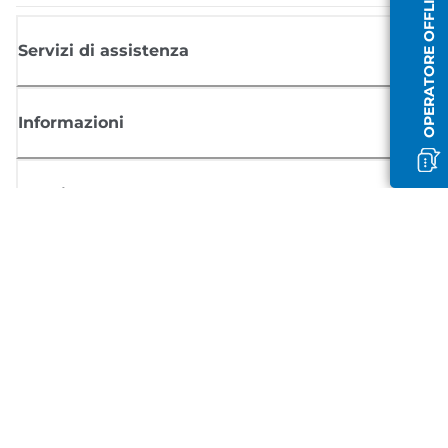
OPERATORE OFFLINE
Servizi di assistenza
Informazioni
Acquisto
Registrati per ricevere le news di Canon
Ricevi aggiornamenti regolari via mail su nuovi prodotti, consigli utili e
offerte
REGISTRATI ORA