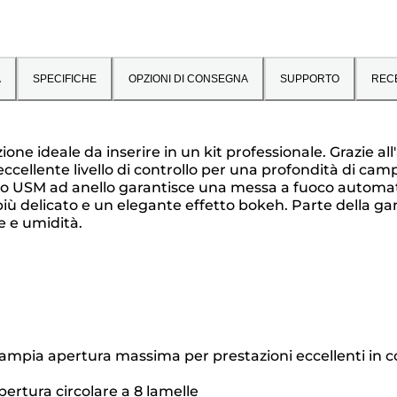
A
SPECIFICHE
OPZIONI DI CONSEGNA
SUPPORTO
REC
uzione ideale da inserire in un kit professionale. Grazie 
eccellente livello di controllo per una profondità di ca
ico USM ad anello garantisce una messa a fuoco automati
più delicato e un elegante effetto bokeh. Parte della 
e e umidità.
'ampia apertura massima per prestazioni eccellenti in co
pertura circolare a 8 lamelle