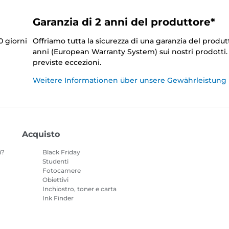
Garanzia di 2 anni del produttore*
0 giorni
Offriamo tutta la sicurezza di una garanzia del produt
anni (European Warranty System) sui nostri prodotti
previste eccezioni.
Weitere Informationen über unsere Gewährleistung
Acquisto
i?
Black Friday
Studenti
Fotocamere
Obiettivi
Inchiostro, toner e carta
Ink Finder
Stampanti
o
Videocamere
Accessori e