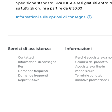
Spedizione standard GRATUITA e resi gratuiti entro 3
su tutti gli ordini a partire da € 30,00
Informazioni sulle opzioni di consegna
Servizi di assistenza
Informazioni
Contattaci
Perché acquistare da no
Informazioni di consegna
Garanzia del prodotto
Resi
Acquistare online in
Domande frequenti
modo sicuro
Domande frequenti
Termini e condizioni
Repeat & Save
iniziative promozionali
Termini e condizioni
Abbonamento inchiostr
per stampanti
Mappa del sito