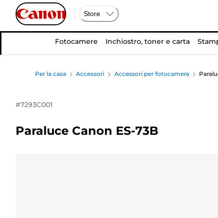
Store
Fotocamere
Inchiostro, toner e carta
Stamp
Per la casa
Accessori
Accessori per fotocamera
Paral
#
7293C001
Paraluce Canon ES-73B