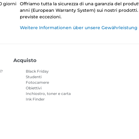
0 giorni
Offriamo tutta la sicurezza di una garanzia del produt
anni (European Warranty System) sui nostri prodotti
previste eccezioni.
Weitere Informationen über unsere Gewährleistung
Acquisto
i?
Black Friday
Studenti
Fotocamere
Obiettivi
Inchiostro, toner e carta
Ink Finder
Stampanti
o
Videocamere
Accessori e
merchandising
I prodotti più venduti