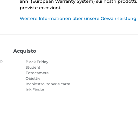
anni (European Warranty System) sui nostri prodotti
previste eccezioni.
Weitere Informationen über unsere Gewährleistung
Acquisto
i?
Black Friday
Studenti
Fotocamere
Obiettivi
Inchiostro, toner e carta
Ink Finder
Stampanti
o
Videocamere
Accessori e
merchandising
I prodotti più venduti