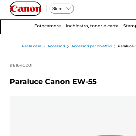
Store
Fotocamere
Inchiostro, toner e carta
Stamp
Per la casa
Accessori
Accessori per obiettivi
Paraluce
#
6164C001
Paraluce Canon EW-55