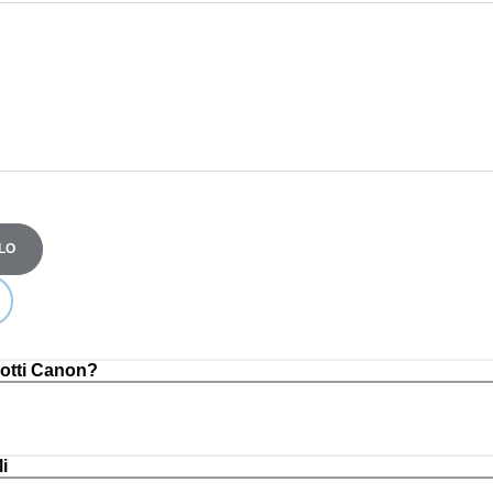
LO
otti Canon?
i