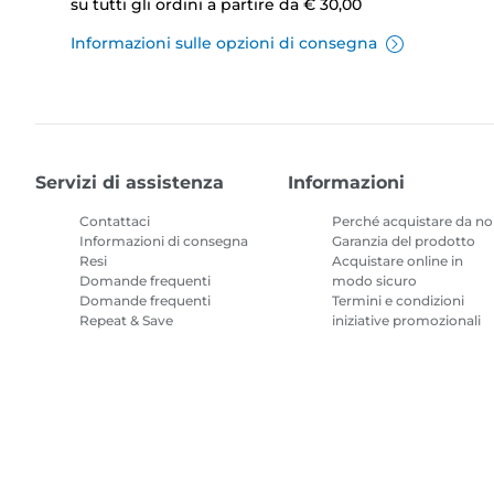
su tutti gli ordini a partire da € 30,00
Informazioni sulle opzioni di consegna
Servizi di assistenza
Informazioni
Contattaci
Perché acquistare da no
Informazioni di consegna
Garanzia del prodotto
Resi
Acquistare online in
Domande frequenti
modo sicuro
Domande frequenti
Termini e condizioni
Repeat & Save
iniziative promozionali
Termini e condizioni
Abbonamento inchiostr
per stampanti
Mappa del sito