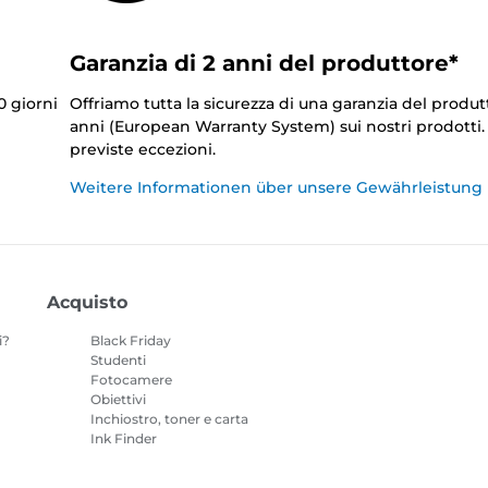
Garanzia di 2 anni del produttore*
0 giorni
Offriamo tutta la sicurezza di una garanzia del produt
anni (European Warranty System) sui nostri prodotti
previste eccezioni.
Weitere Informationen über unsere Gewährleistung
Acquisto
i?
Black Friday
Studenti
Fotocamere
Obiettivi
Inchiostro, toner e carta
Ink Finder
Stampanti
o
Videocamere