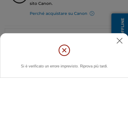
sito Canon.
Perché acquistare su Canon
OPERATORE OFFLINE
Servizi di assistenza
Informazioni
Acquisto
Registrati per ricevere le news di Canon
Ricevi aggiornamenti regolari via mail su nuovi prodotti, consigli utili e
offerte