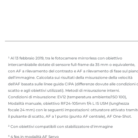
¹ Al 13 febbraio 2019, tra le fotocamere mirrorless con obiettivo
intercambiabile dotate di sensore full-frame da 35 mm o equivalente,
con AF a rilevamento del contrasto e AF a rilevamento di fase sul pian
dell'immagine. Calcolata sui risultati della misurazione della velocità
dell'AF basata sulle linee guida CIPA (differenze dovute alle condizioni 
scatto e agli obiettivi utilizzati). Metodi di misurazione interni.
Condizioni di misurazione: EV12 (temperatura ambiente/ISO 100),
Modalità manuale, obiettivo RF24-105mm f/4 L IS USM (lunghezza
focale 24 mm) con le seguenti impostazioni: otturatore attivato tramit
il pulsante di scatto, AF a 1 punto (punto AF centrale), AF One-Shot.
² Con obiettivi compatibili con stabilizzatore d'immagine
³ 4 fps in modalità AF Servo