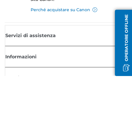
Perché acquistare su Canon
OPERATORE OFFLINE
Servizi di assistenza
Informazioni
Acquisto
Registrati per ricevere le news di Canon
Ricevi aggiornamenti regolari via mail su nuovi prodotti, consigli utili e
offerte
REGISTRATI ORA