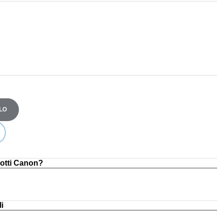
LO
otti Canon?
i