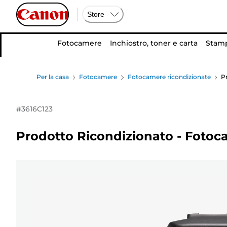
Store
Fotocamere
Inchiostro, toner e carta
Stamp
Per la casa
Fotocamere
Fotocamere ricondizionate
P
#
3616C123
Prodotto Ricondizionato - Foto