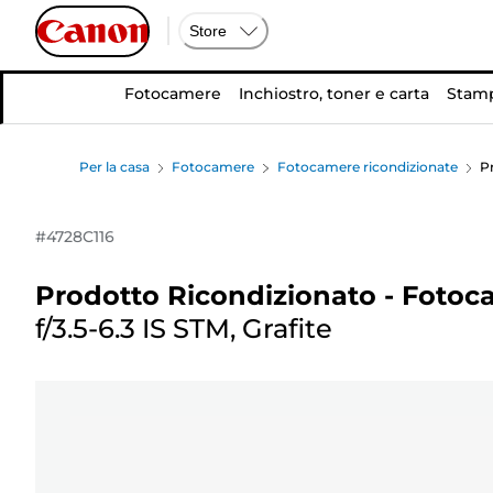
Store
Fotocamere
Inchiostro, toner e carta
Stamp
Per la casa
Fotocamere
Fotocamere ricondizionate
P
#
4728C116
Prodotto Ricondizionato - Fotoc
f/3.5-6.3 IS STM, Grafite