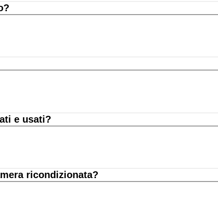
o?
ati e usati?
amera ricondizionata?