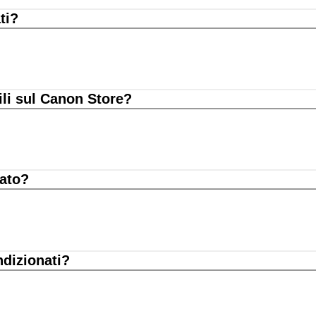
ti?
ili sul Canon Store?
nato?
ndizionati?