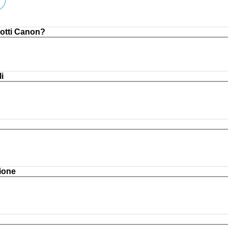
otti Canon?
i
ione