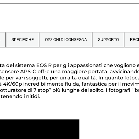
A
SPECIFICHE
OPZIONI DI CONSEGNA
SUPPORTO
REC
 del sistema EOS R per gli appassionati che vogliono 
 suo sensore APS-C offre una maggiore portata, avvicinando
e per vari soggetti, per un'alta qualità. In quanto foto
4K/60p incredibilmente fluida, fantastica per il movimen
ll'otturatore di 7 stop² più lunghe del solito. I fotografi
enendoli nitidi.