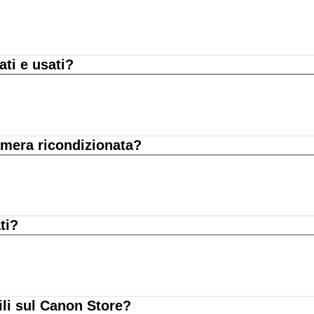
ati e usati?
amera ricondizionata?
ti?
ili sul Canon Store?