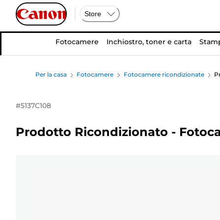
Store
Fotocamere
Inchiostro, toner e carta
Stamp
Per la casa
Fotocamere
Fotocamere ricondizionate
P
#
5137C108
Prodotto Ricondizionato - Fotoc