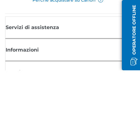
OPERATORE OFFLINE
Servizi di assistenza
Informazioni
Acquisto
Registrati per ricevere le news di Canon
Ricevi aggiornamenti regolari via mail su nuovi prodotti, consigli utili e
offerte
REGISTRATI ORA