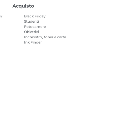
Acquisto
i?
Black Friday
Studenti
Fotocamere
Obiettivi
Inchiostro, toner e carta
Ink Finder
Stampanti
o
Videocamere
Accessori e
merchandising
I prodotti più venduti
mazioni sui cookie
Impostazioni dei cookie