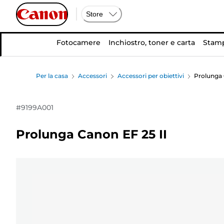
Store
Fotocamere
Inchiostro, toner e carta
Stamp
Per la casa
Accessori
Accessori per obiettivi
Prolunga 
#
9199A001
Prolunga Canon EF 25 II