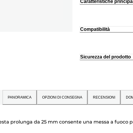
Caratteristiche principal
Compatibilità
Sicurezza del prodotto
PANORAMICA
OPZIONI DI CONSEGNA
RECENSIONI
DO
 questa prolunga da 25 mm consente una messa a fuoco più