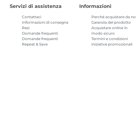
Servizi di assistenza
Informazioni
Contattaci
Perché acquistare da no
Informazioni di consegna
Garanzia del prodotto
Resi
Acquistare online in
Domande frequenti
modo sicuro
Domande frequenti
Termini e condizioni
Repeat & Save
iniziative promozionali
Termini e condizioni
Abbonamento inchiostr
per stampanti
Mappa del sito
Condizioni di vendita
Politica Sulla Riservatezza
Infor