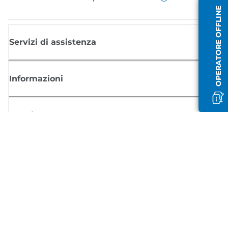
OPERATORE OFFLINE
Servizi di assistenza
Informazioni
Acquisto
Registrati per ricevere le news di Canon
Ricevi aggiornamenti regolari via mail su nuovi prodotti, consigli utili e
offerte
REGISTRATI ORA