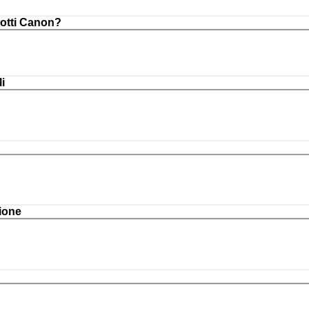
otti Canon?
i
ione