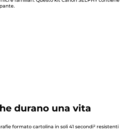
amici e familiari. Questo kit Canon SELPHY contiene
mpante.
he durano una vita
afie formato cartolina in soli 41 secondi² resistenti