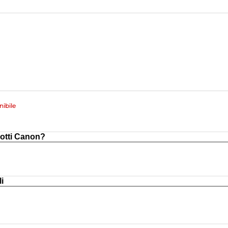
ibile
otti Canon?
i