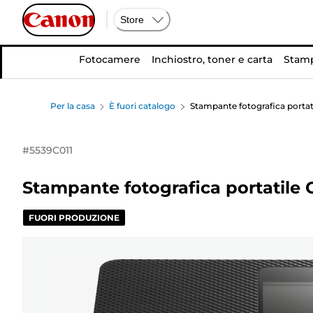
Store
Fotocamere
Inchiostro, toner e carta
Stamp
Per la casa
È fuori catalogo
Stampante fotografica portat
#
5539C011
Stampante fotografica portatile
FUORI PRODUZIONE