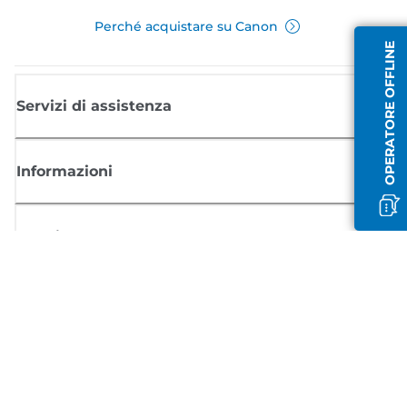
Perché acquistare su Canon
OPERATORE OFFLINE
Servizi di assistenza
Informazioni
Acquisto
Registrati per ricevere le news di Canon
Ricevi aggiornamenti regolari via mail su nuovi prodotti, consigli utili e
offerte
REGISTRATI ORA