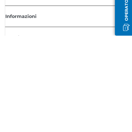
Informazioni
Acquisto
Registrati per ricevere le news di Canon
Ricevi aggiornamenti regolari via mail su nuovi prodotti, consigli utili e
offerte
REGISTRATI ORA
Condizioni di vendita
Politica Sulla Riservatezza
Informazioni sui cookie
Impostazioni dei cookie