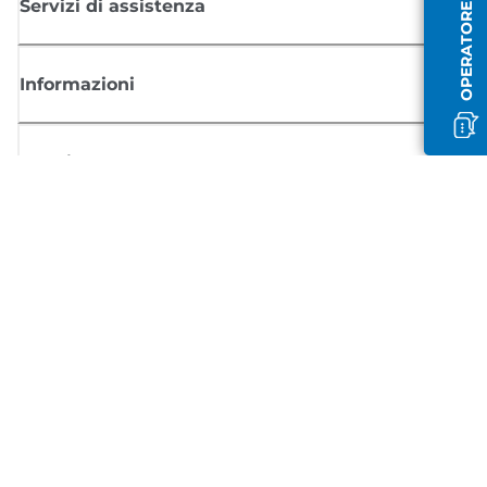
OPERATORE OFFLINE
Servizi di assistenza
Informazioni
Acquisto
Registrati per ricevere le news di Canon
Ricevi aggiornamenti regolari via mail su nuovi prodotti, consigli utili e
offerte
REGISTRATI ORA
Condizioni di vendita
Politica Sulla Riservatezza