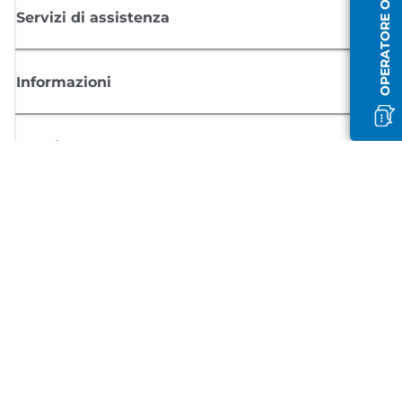
OPERATORE OFFLINE
Servizi di assistenza
Informazioni
Acquisto
Registrati per ricevere le news di Canon
Ricevi aggiornamenti regolari via mail su nuovi prodotti, consigli utili e
offerte
REGISTRATI ORA
Condizioni di vendita
Politica Sulla Riservatezza